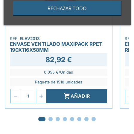
RECHAZAR TODO
REF.
ELAV2013
REF
ENVASE VENTILADO MAXIPACK RPET
ENS
190X116X58MM
RP
82,92 €
0,055 €/Unidad
Paquete de 1518 unidades

AÑADIR