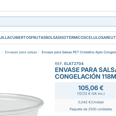
JILLA
CUBIERTOS
FRUTAS
BOLSAS
ISOTÉRMICOS
CELULOSA
REUT
s
Envases para salsas
Envase para Salsas PET Cristalino Apto Congel
REF.
ELAT2704
ENVASE PARA SALS
CONGELACIÓN 118
105,06 €
(127,12 € IVA inc.)
0,042 €/Unidad
Paquete de 2500 unidades