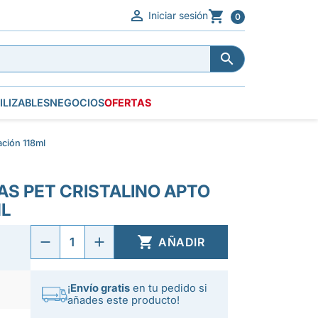


Iniciar sesión
0


ILIZABLES
NEGOCIOS
OFERTAS
ación 118ml
AS PET CRISTALINO APTO
ML

AÑADIR
¡
Envío gratis
en tu pedido si
añades este producto!