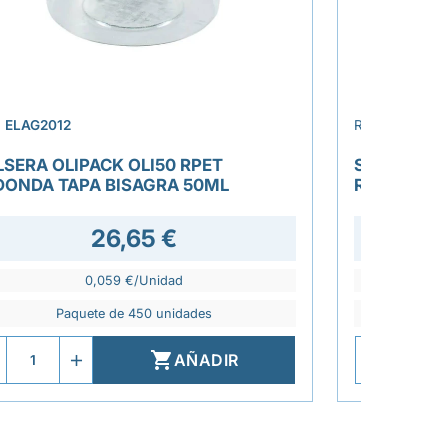
›
.
ELAG2012
REF.
ELAG201
LSERA OLIPACK OLI50 RPET
SALSERA O
DONDA TAPA BISAGRA 50ML
REDONDA T
26,65 €
28,3
0,059 €/Unidad
Paquete de 450 unidades
P

AÑADIR