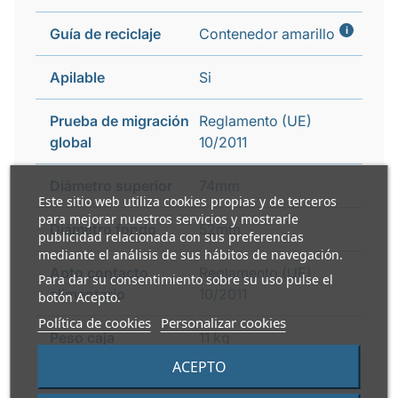
i
Guía de reciclaje
Contenedor amarillo
Apilable
Si
Prueba de migración
Reglamento (UE)
global
10/2011
Diámetro superior
74mm
Este sitio web utiliza cookies propias y de terceros
para mejorar nuestros servicios y mostrarle
Diámetro fondo
52mm
publicidad relacionada con sus preferencias
mediante el análisis de sus hábitos de navegación.
Apto contacto
Reglamento (UE)
Para dar su consentimiento sobre su uso pulse el
alimentario
10/2011
botón Acepto.
Política de cookies
Personalizar cookies
Peso caja
11 kg
ACEPTO
Apto microondas
No