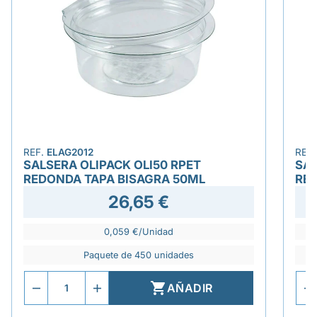
REF.
ELAG2012
REF
SALSERA OLIPACK OLI50 RPET
SAL
REDONDA TAPA BISAGRA 50ML
RED
26,65 €
0,059 €/Unidad
Paquete de 450 unidades

AÑADIR