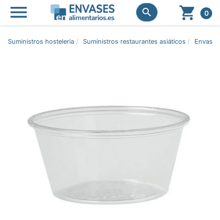




0
Suministros hostelería
Suministros restaurantes asiáticos
Envases