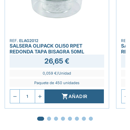
REF.
ELAG2012
REF
SALSERA OLIPACK OLI50 RPET
SAL
REDONDA TAPA BISAGRA 50ML
RED
26,65 €
0,059 €/Unidad
Paquete de 450 unidades

AÑADIR