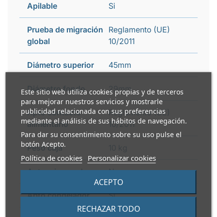
Apilable
Si
Prueba de migración
Reglamento (UE)
global
10/2011
Diámetro superior
45mm
Diámetro fondo
29mm
Este sitio web utiliza cookies propias y de terceros
para mejorar nuestros servicios y mostrarle
publicidad relacionada con sus preferencias
Apto contacto
Reglamento (UE)
mediante el análisis de sus hábitos de navegación.
alimentario
10/2011
Para dar su consentimiento sobre su uso pulse el
botón Acepto.
Peso caja
10 kg
Política de cookies
Personalizar cookies
Apto microondas
No
ACEPTO
Apto congelador
Si
RECHAZAR TODO