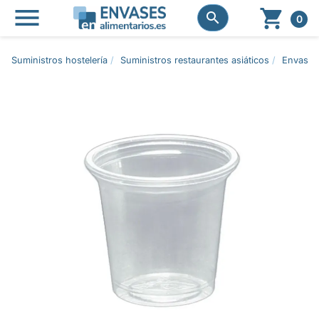




0
Suministros hostelería
Suministros restaurantes asiáticos
Envases