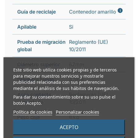
i
Guía de reciclaje
Contenedor amarillo
Apilable
Si
Prueba de migración
Reglamento (UE)
global
10/2011
Diámetro superior
62mm
Este sitio web utiliza cookies propias y de terceros
para mejorar nuestros servicios y mostrarle
Diámetro fondo
42mm
publicidad relacionada con sus preferencias
mediante el análisis de sus hábitos de navegación.
Apto contacto
Reglamento (UE)
Para dar su consentimiento sobre su uso pulse el
alimentario
10/2011
botón Acepto.
Política de cookies
Personalizar cookies
Peso caja
6 kg
ACEPTO
Apto microondas
No