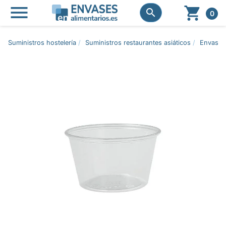




0
Suministros hostelería
Suministros restaurantes asiáticos
Envases