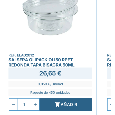
REF.
ELAG2012
REF
SALSERA OLIPACK OLI50 RPET
SAL
REDONDA TAPA BISAGRA 50ML
RED
26,65 €
0,059 €/Unidad
Paquete de 450 unidades

AÑADIR