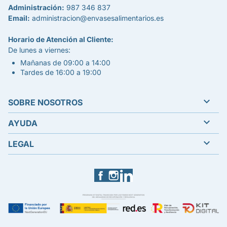
Administración:
987 346 837
Email:
administracion@envasesalimentarios.es
Horario de Atención al Cliente:
De lunes a viernes:
Mañanas de 09:00 a 14:00
Tardes de 16:00 a 19:00

SOBRE NOSOTROS

AYUDA

LEGAL
Facebook
Instagram
LinkedIn