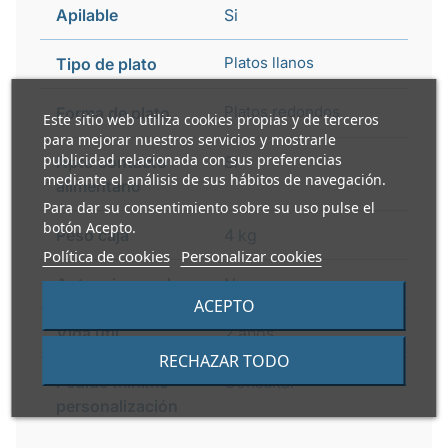
Apilable
Si
Platos llanos
Tipo de plato
Platos redondos
Forma de plato
Este sitio web utiliza cookies propias y de terceros
para mejorar nuestros servicios y mostrarle
publicidad relacionada con sus preferencias
Apto contacto
Si
mediante el análisis de sus hábitos de navegación.
alimentario
Para dar su consentimiento sobre su uso pulse el
botón Acepto.
Peso caja
4 kg
Política de cookies
Personalizar cookies
Apto microondas
No
ACEPTO
Vida útil
2 años
RECHAZAR TODO
Pedido mínimo
Consultar
personalización