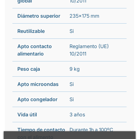
global
10/2011
Diámetro superior
235x175 mm
Reutilizable
Si
Apto contacto
Reglamento (UE)
alimentario
10/2011
Peso caja
9 kg
Apto microondas
Si
Apto congelador
Si
Vida útil
3 años
Tiempo de contacto
Durante 1h a 100ºC
con el alimento