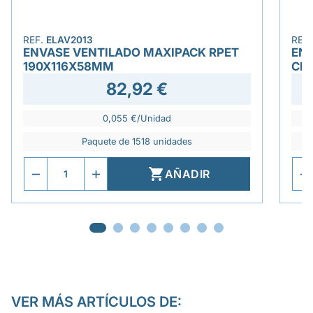
REF.
ELAV2013
REF
ENVASE VENTILADO MAXIPACK RPET
EN
190X116X58MM
CIE
82,92 €
0,055 €/Unidad
Paquete de 1518 unidades

AÑADIR
VER MÁS ARTÍCULOS DE: