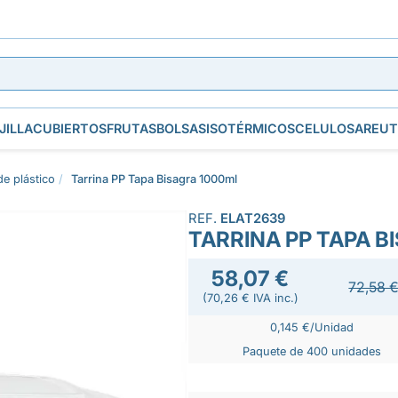
JILLA
CUBIERTOS
FRUTAS
BOLSAS
ISOTÉRMICOS
CELULOSA
REUT
de plástico
Tarrina PP Tapa Bisagra 1000ml
REF.
ELAT2639
TARRINA PP TAPA B
58,07 €
72,58 
(70,26 € IVA inc.)
0,145 €/Unidad
Paquete de 400 unidades