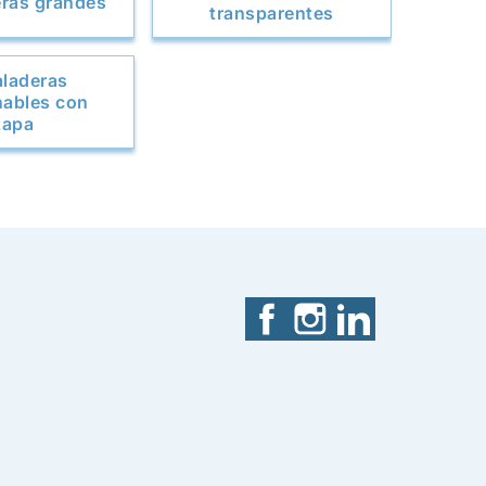
ras grandes
transparentes
laderas
ables con
tapa
Facebook
Instagram
LinkedIn