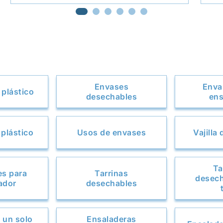
Envases
Enva
plástico
desechables
ens
 plástico
Usos de envases
Vajilla
Ta
es para
Tarrinas
desech
ador
desechables
 un solo
Ensaladeras