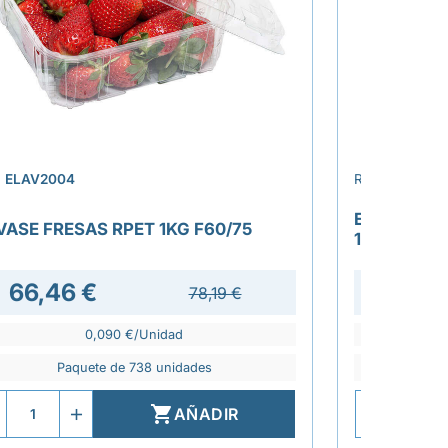
›
.
ELAV2004
REF.
ELAV201
ENVASE VE
VASE FRESAS RPET 1KG F60/75
182X182X
66,46 €
78,19 €
0,090 €/Unidad
Paquete de 738 unidades
P

AÑADIR