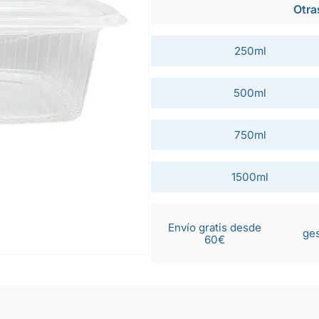
Otra
250ml
500ml
750ml
1500ml
Envío gratis desde
ges
60€