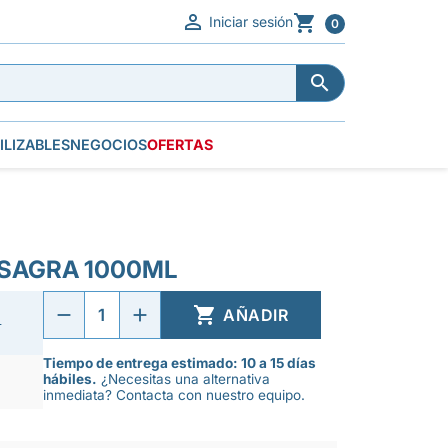


Iniciar sesión
0


ILIZABLES
NEGOCIOS
OFERTAS
ISAGRA 1000ML

AÑADIR
€
Tiempo de entrega estimado: 10 a 15 días
hábiles.
¿Necesitas una alternativa
inmediata? Contacta con nuestro equipo.