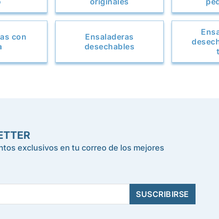
o
originales
pe
Ensa
ras con
Ensaladeras
desech
a
desechables
ETTER
tos exclusivos en tu correo de los mejores