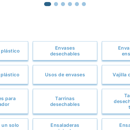
Envases
Enva
plástico
desechables
ens
 plástico
Usos de envases
Vajilla
Ta
es para
Tarrinas
desech
ador
desechables
 un solo
Ensaladeras
Ensa