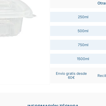
Otra
250ml
500ml
750ml
1500ml
Envío gratis desde
Reci
60€