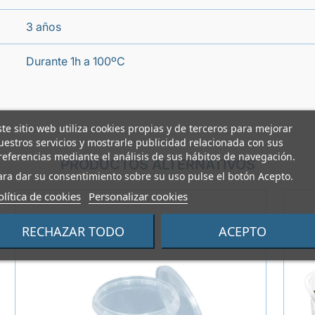
3 años
Durante 1h a 100ºC
ste sitio web utiliza cookies propias y de terceros para mejorar
uestros servicios y mostrarle publicidad relacionada con sus
referencias mediante el análisis de sus hábitos de navegación.
PRODUCTOS ALTERNATIVOS
ara dar su consentimiento sobre su uso pulse el botón Acepto.
olítica de cookies
Personalizar cookies
RECHAZAR TODO
ACEPTO