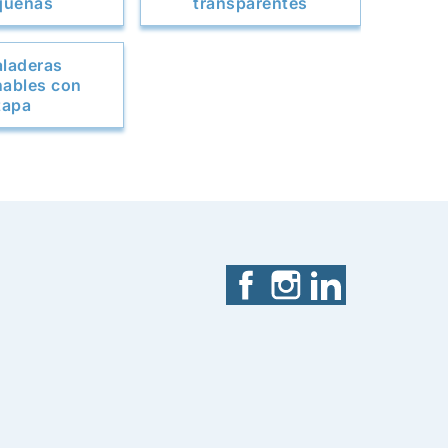
queñas
transparentes
laderas
ables con
tapa
Facebook
Instagram
LinkedIn