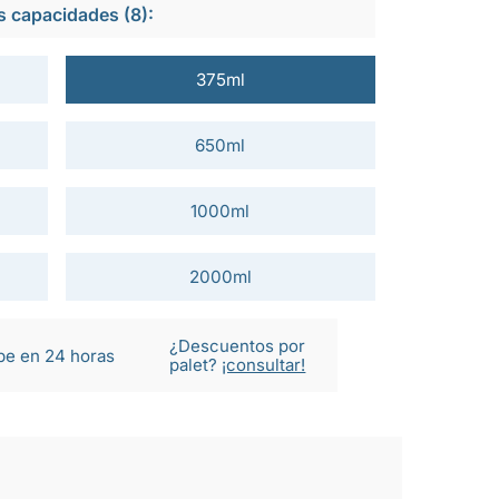
s capacidades (8):
375ml
650ml
1000ml
2000ml
¿Descuentos por
be en 24 horas
palet?
¡consultar!