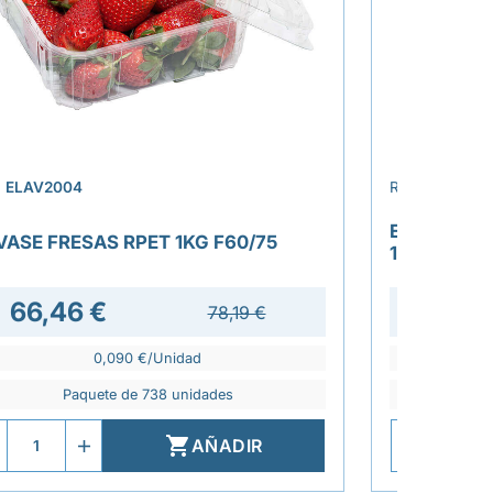
›
.
ELAV2004
REF.
ELAV201
ENVASE VE
VASE FRESAS RPET 1KG F60/75
182X182X
66,46 €
78,19 €
0,090 €/Unidad
Paquete de 738 unidades
P

AÑADIR