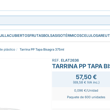
JILLA
CUBIERTOS
FRUTAS
BOLSAS
ISOTÉRMICOS
CELULOSA
REUT
de plástico
Tarrina PP Tapa Bisagra 375ml
REF.
ELAT2636
TARRINA PP TAPA B
57,50 €
(69,58 € IVA inc.)
0,096 €/Unidad
Paquete de 600 unidades