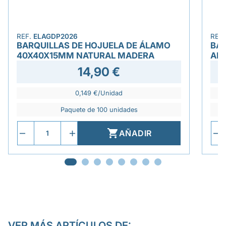
REF.
ELAGDP2026
REF
BARQUILLAS DE HOJUELA DE ÁLAMO
BA
40X40X15MM NATURAL MADERA
AN
14,90 €
0,149 €/Unidad
Paquete de 100 unidades

AÑADIR
VER MÁS ARTÍCULOS DE: