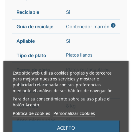
Reciclable
Si
i
Guía de reciclaje
Contenedor marrón
Apilable
Si
Platos llanos
Tipo de plato
Platos rectangulares
Forma de plato
Este sitio web utiliza cookies propias y de terceros
para mejorar nuestros servicios y mostrarle
Apto contacto
Si
publicidad relacionada con sus preferencias
mediante el análisis de sus hábitos de navegación.
alimentario
Para dar su consentimiento sobre su uso pulse el
botón Acepto.
Peso caja
8 kg
Política de cookies
Personalizar cookies
Apto microondas
Si
ACEPTO