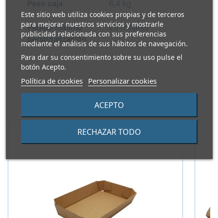
Peso caja
6,4 kg
Este sitio web utiliza cookies propias y de terceros
para mejorar nuestros servicios y mostrarle
Pedido mínimo
20 millares
publicidad relacionada con sus preferencias
personalización
mediante el análisis de sus hábitos de navegación.
Para dar su consentimiento sobre su uso pulse el
botón Acepto.
Política de cookies
Personalizar cookies
PRODUCTOS ALTERNATIVOS
ACEPTO
RECHAZAR TODO