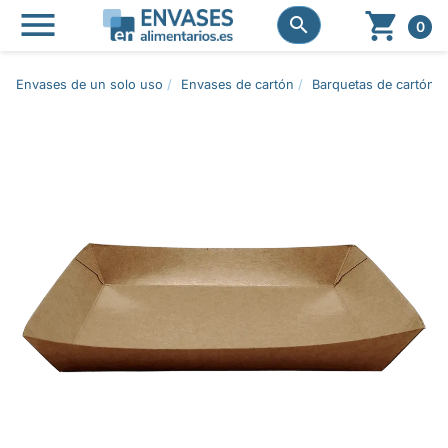




0
Envases de un solo uso
Envases de cartón
Barquetas de cartón