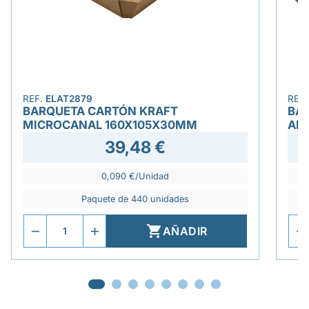
REF.
ELAT2879
REF
BARQUETA CARTÓN KRAFT
BA
MICROCANAL 160X105X30MM
AN
39,48 €
0,090 €/Unidad
Paquete de 440 unidades

AÑADIR