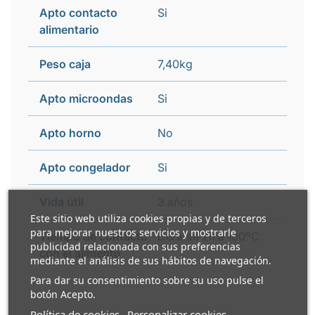
Apto contacto
Si
alimentario
Peso caja
7,40kg
Apto microondas
Si
Apto horno
No
Apto congelador
Si
Vida útil
3 años
Este sitio web utiliza cookies propias y de terceros
para mejorar nuestros servicios y mostrarle
Tiempo de contacto
Durante 2h a 100ºC
publicidad relacionada con sus preferencias
con el alimento
mediante el análisis de sus hábitos de navegación.
Para dar su consentimiento sobre su uso pulse el
botón Acepto.
Política de cookies
Personalizar cookies