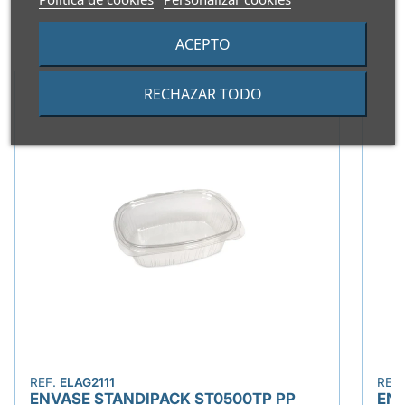
PRODUCTOS ALTERNATIVOS
ACEPTO
RECHAZAR TODO
REF.
ELAG2111
REF
ENVASE STANDIPACK ST0500TP PP
ENV