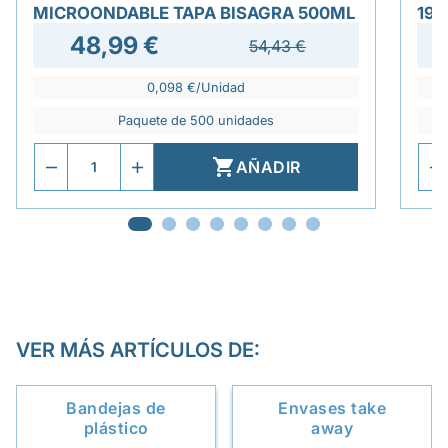
MICROONDABLE TAPA BISAGRA 500ML
19
48,99 €
54,43 €
0,098 €/Unidad
Paquete de 500 unidades

AÑADIR
VER MÁS ARTÍCULOS DE:
Bandejas de
Envases take
plástico
away