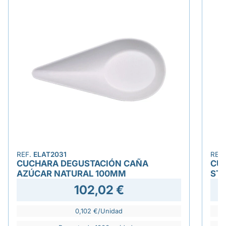
REF.
ELAT2031
REF
CUCHARA DEGUSTACIÓN CAÑA
CU
AZÚCAR NATURAL 100MM
ST
102,02 €
0,102 €/Unidad