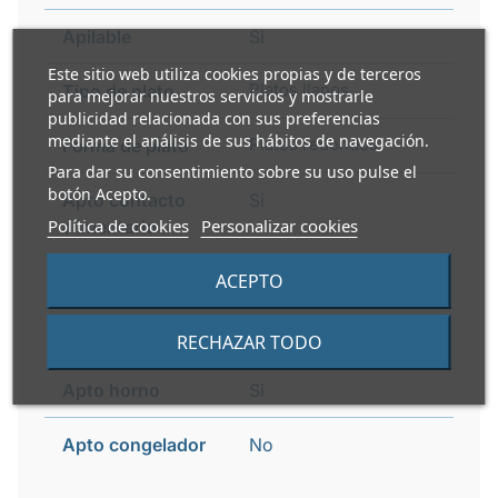
Apilable
Si
Este sitio web utiliza cookies propias y de terceros
Platos llanos
Tipo de plato
para mejorar nuestros servicios y mostrarle
publicidad relacionada con sus preferencias
mediante el análisis de sus hábitos de navegación.
Platos redondos
Forma de plato
Para dar su consentimiento sobre su uso pulse el
botón Acepto.
Apto contacto
Si
Política de cookies
Personalizar cookies
alimentario
ACEPTO
Peso caja
3 kg
Apto microondas
Si
RECHAZAR TODO
Apto horno
Si
Apto congelador
No