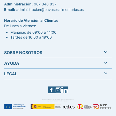
Administración:
987 346 837
Email:
administracion@envasesalimentarios.es
Horario de Atención al Cliente:
De lunes a viernes:
Mañanas de 09:00 a 14:00
Tardes de 16:00 a 19:00

SOBRE NOSOTROS

AYUDA

LEGAL
Facebook
Instagram
LinkedIn