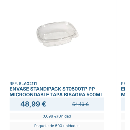
REF.
ELAG2111
REF
ENVASE STANDIPACK ST0500TP PP
ENV
MICROONDABLE TAPA BISAGRA 500ML
MI
48,99 €
54,43 €
0,098 €/Unidad
Paquete de 500 unidades