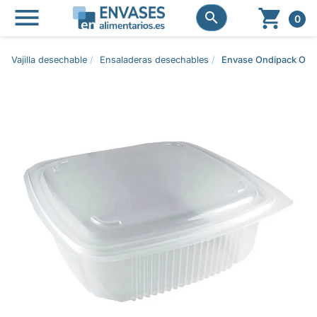




0
Vajilla desechable
Ensaladeras desechables
Envase Ondipack OK12