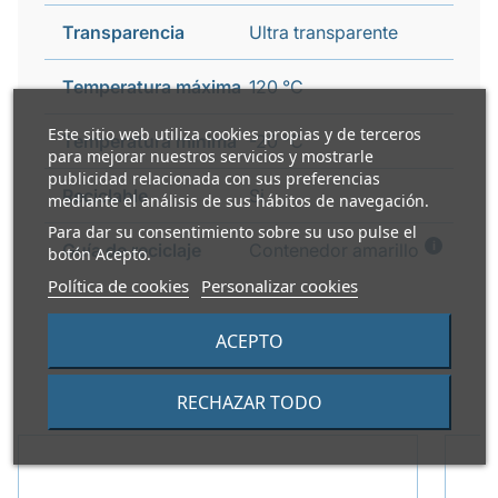
Transparencia
Ultra transparente
Temperatura máxima
120 °C
Este sitio web utiliza cookies propias y de terceros
Temperatura mínima
-20 °C
para mejorar nuestros servicios y mostrarle
publicidad relacionada con sus preferencias
Reciclable
Si
mediante el análisis de sus hábitos de navegación.
Para dar su consentimiento sobre su uso pulse el
i
Guía de reciclaje
Contenedor amarillo
botón Acepto.
Política de cookies
Personalizar cookies
ACEPTO
PRODUCTOS ALTERNATIVOS
RECHAZAR TODO