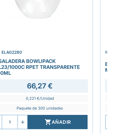
›
.
ELAG2280
REF.
ELAG210
SALADERA BOWLIPACK
ENVASE ST
L23/1000C RPET TRANSPARENTE
MICROONDA
00ML
66,27 €
45,1
0,221 €/Unidad
Paquete de 300 unidades
P

AÑADIR