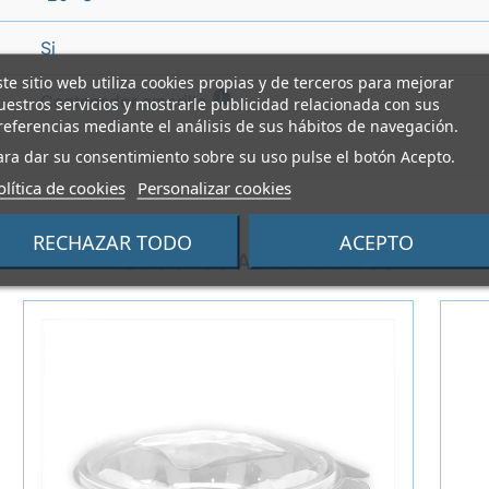
Si
ste sitio web utiliza cookies propias y de terceros para mejorar
i
Contenedor amarillo
uestros servicios y mostrarle publicidad relacionada con sus
referencias mediante el análisis de sus hábitos de navegación.
ara dar su consentimiento sobre su uso pulse el botón Acepto.
olítica de cookies
Personalizar cookies
RECHAZAR TODO
ACEPTO
PRODUCTOS ALTERNATIVOS