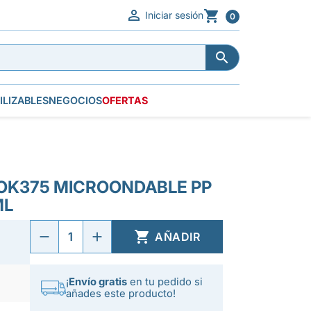


Iniciar sesión
0


ILIZABLES
NEGOCIOS
OFERTAS
OK375 MICROONDABLE PP
ML

AÑADIR
¡
Envío gratis
en tu pedido si
añades este producto!