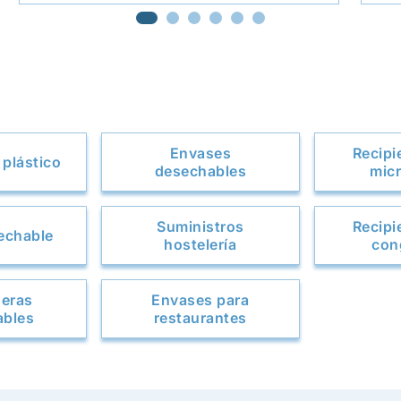
Envases
Recipi
plástico
desechables
mic
Suministros
Recipi
sechable
hostelería
con
deras
Envases para
ables
restaurantes