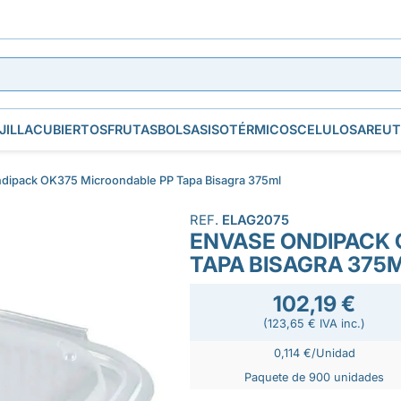
JILLA
CUBIERTOS
FRUTAS
BOLSAS
ISOTÉRMICOS
CELULOSA
REUT
dipack OK375 Microondable PP Tapa Bisagra 375ml
REF.
ELAG2075
ENVASE ONDIPACK 
TAPA BISAGRA 375
102,19 €
(123,65 € IVA inc.)
0,114 €/Unidad
Paquete de 900 unidades