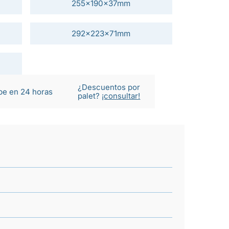
255x190x37mm
292x223x71mm
¿Descuentos por
be en 24 horas
palet?
¡consultar!