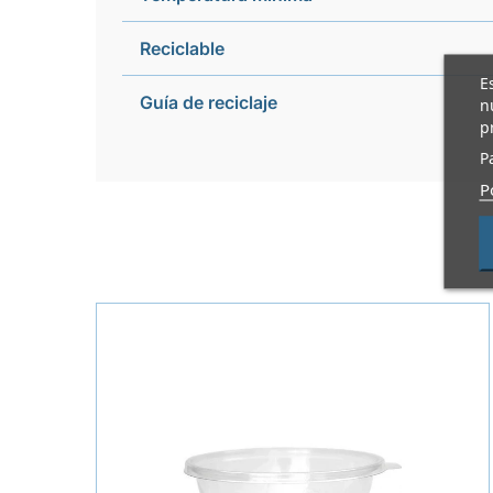
Reciclable
E
Guía de reciclaje
n
p
P
P