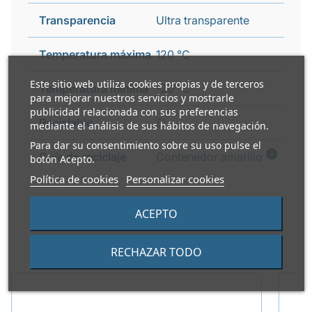
Transparencia
Ultra transparente
Temperatura máxima
120 °C
Este sitio web utiliza cookies propias y de terceros
Temperatura mínima
-20 °C
para mejorar nuestros servicios y mostrarle
publicidad relacionada con sus preferencias
Reciclable
Si
mediante el análisis de sus hábitos de navegación.
Para dar su consentimiento sobre su uso pulse el
i
Guía de reciclaje
Contenedor amarillo
botón Acepto.
Política de cookies
Personalizar cookies
ACEPTO
PRODUCTOS ALTERNATIVOS
RECHAZAR TODO