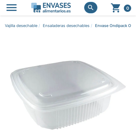




0
Vajilla desechable
Ensaladeras desechables
Envase Ondipack OK18