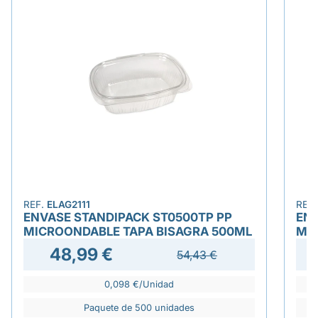
REF.
ELAG2111
REF
ENVASE STANDIPACK ST0500TP PP
ENV
MICROONDABLE TAPA BISAGRA 500ML
MI
48,99 €
54,43 €
0,098 €/Unidad
Paquete de 500 unidades