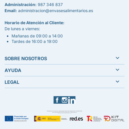
Administración:
987 346 837
Email:
administracion@envasesalimentarios.es
Horario de Atención al Cliente:
De lunes a viernes:
Mañanas de 09:00 a 14:00
Tardes de 16:00 a 19:00

SOBRE NOSOTROS

AYUDA

LEGAL
Facebook
Instagram
LinkedIn