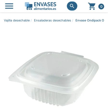




0
Vajilla desechable
Ensaladeras desechables
Envase Ondipack OK2