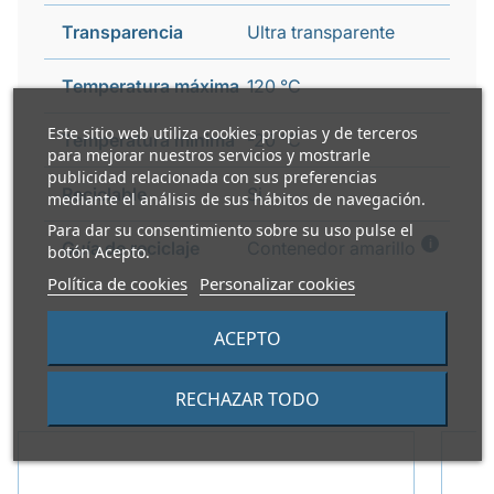
Transparencia
Ultra transparente
Temperatura máxima
120 °C
Este sitio web utiliza cookies propias y de terceros
Temperatura mínima
-20 °C
para mejorar nuestros servicios y mostrarle
publicidad relacionada con sus preferencias
Reciclable
Si
mediante el análisis de sus hábitos de navegación.
Para dar su consentimiento sobre su uso pulse el
i
Guía de reciclaje
Contenedor amarillo
botón Acepto.
Política de cookies
Personalizar cookies
ACEPTO
PRODUCTOS ALTERNATIVOS
RECHAZAR TODO