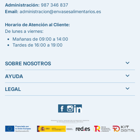
Administración:
987 346 837
Email:
administracion@envasesalimentarios.es
Horario de Atención al Cliente:
De lunes a viernes:
Mañanas de 09:00 a 14:00
Tardes de 16:00 a 19:00

SOBRE NOSOTROS

AYUDA

LEGAL
Facebook
Instagram
LinkedIn